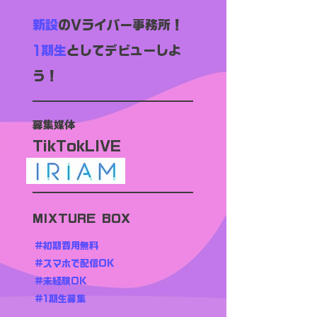
新設
のVライバー事務所！
1期生
としてデビューしよ
う！
募集媒体
TikTokLIVE
MIXTURE BOX
#初期費用無料
#スマホで配信OK
#未経験OK
#1期生募集