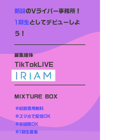
新設
のVライバー事務所！
1期生
としてデビューしよ
う！
募集媒体
TikTokLIVE
MIXTURE BOX
#初期費用無料
#スマホで配信OK
#未経験OK
#1期生募集