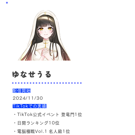
ゆなせうる
配信開始
2024/11/30
TikTokでの実績
・TikTok公式イベント 登竜門1位
・日間ランキング10位
・電脳極戦Vol.1 名人級1位