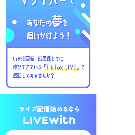
ライブ
配信始
めるなら