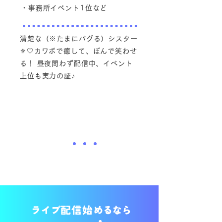
・事務所イベント1位など
清楚な（※たまにバグる）シスター
⚜️🤍
カワボで癒して、ぽんで笑わせ
る！ 昼夜問わず配信中、イベント
上位も実力の証♪
ライブ
配信始
めるなら