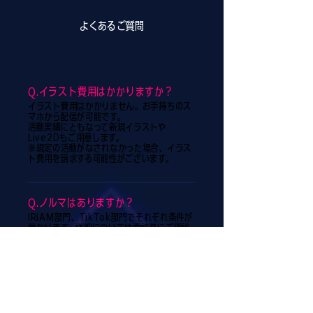
よくあるご質問
Q.イラスト費用はかかりますか？
イラスト費用はかかりません。お手持ちのス
マホから配信が可能です。
活動実績にともなって新規イラストや
Live2Dもご用意します。
​※規定の活動がなされなかった場合、イラス
ト費用を請求する可能性がございます。
Q.ノルマはありますか？
IRIAM部門、TikTok部門でそれぞれ条件が
異なります。詳細については面談時にご確認
ください。
Q.顔出ししなくてもできますか?
顔出し不要で好みのキャラクターとして配信
可能です。